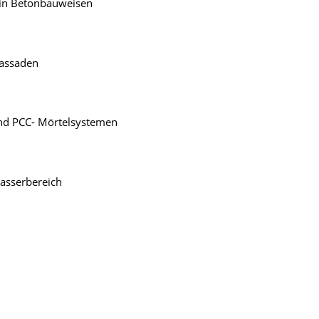
 in Betonbauweisen
Fassaden
und PCC- Mörtelsystemen
asserbereich